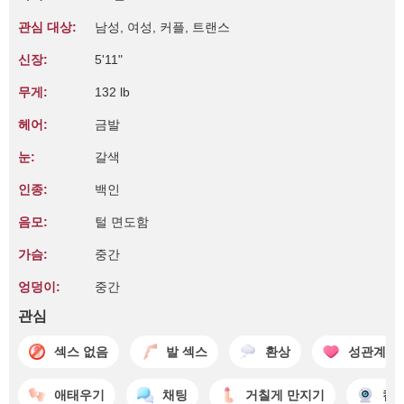
관심 대상:
남성, 여성, 커플, 트랜스
신장:
5'11"
무게:
132 lb
헤어:
금발
눈:
갈색
인종:
백인
음모:
털 면도함
가슴:
중간
엉덩이:
중간
관심
섹스 없음
발 섹스
환상
성관계
애태우기
채팅
거칠게 만지기
캠