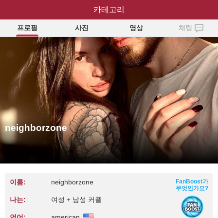
neighborzone
카테고리
프로필
사진
영상
채팅
neighborzone
이름:
neighborzone
FanBoost가
무엇인가요?
나는:
여성 + 남성 커플
언어:
american