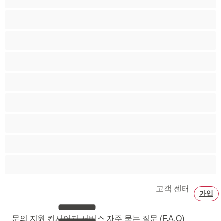
털많은 보지
페티쉬
페티쉬
포르노 스타
할머니
흑발
흑인
흡연
고객 센터
가입
문의 지원
컨시어지 서비스
자주 묻는 질문 (F.A.Q)