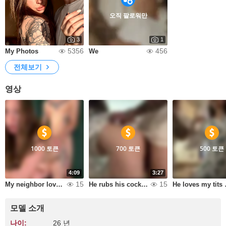
오직 팔로워만
3
1
5356
456
My Photos
We
전체보기
영상
1000 토큰
700 토큰
500 토큰
4:09
3:27
15
15
My neighbor loves it when I fuck her from behind... I cum on her back
He rubs his cock against me, and then he fucks my pussy.
He lo
모델 소개
나이:
26 년