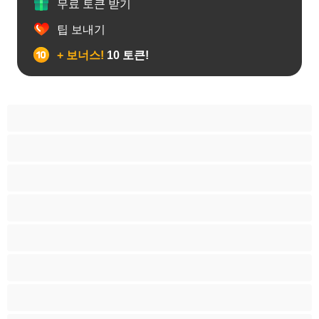
무료 토큰 받기
팁 보내기
+ 보너스!
10 토큰!
19세이상 십대
가정주부
굴곡 있는 몸매
그룹 섹스
근육질
금발
라틴계